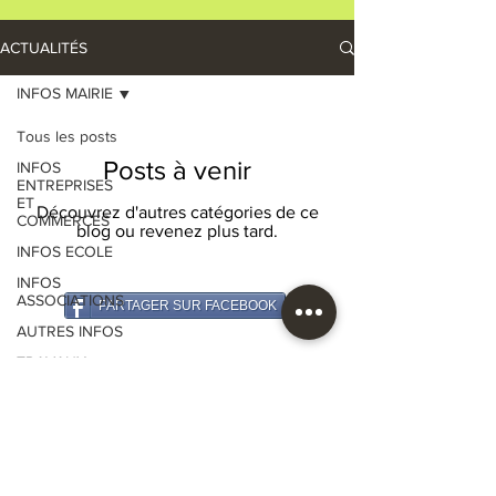
ACTUALITÉS
INFOS MAIRIE
Tous les posts
Posts à venir
INFOS
ENTREPRISES
ET
Découvrez d'autres catégories de ce
COMMERCES
blog ou revenez plus tard.
INFOS ECOLE
INFOS
ASSOCIATIONS
PARTAGER SUR FACEBOOK
AUTRES INFOS
MAIRIE DE SAINT-PARDOUX L'ORTIGIER
Téléphone :
05 55 84 51 06
TRAVAUX
Courriel :
saint-pardoux-lortigier@mairie19.fr
Site internet :
www.saint-pardoux-lortigier.com
INFOS MAIRIE
SERVICES DE
Mentions légales
PROXIMITE
Politique de confidentialité
Plan du site