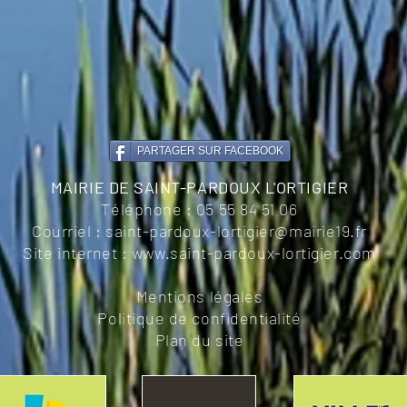
PARTAGER SUR FACEBOOK
MAIRIE DE SAINT-PARDOUX L'ORTIGIER
Téléphone :
05 55 84 51 06
Courriel :
saint-pardoux-lortigier@mairie19.fr
Site internet :
www.saint-pardoux-lortigier.com
Mentions légales
Politique de confidentialité
Plan du site